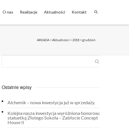
O nas
Realizacje
Aktualności
Kontakt
ARKADA
>
Aktualności
>
2018
>
grudzień
Ostatnie wpisy
Alchemik – nowa inwestycja już w sprzedaży.
Kolejna nasza inwestycja wyróżniona honorową
statuetką Złotego Sokoła – Zabłocie Concept
House II