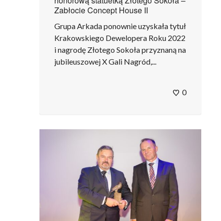
honorową statuetką Złotego Sokoła –
Zabłocie Concept House II
Grupa Arkada ponownie uzyskała tytuł
Krakowskiego Dewelopera Roku 2022
i nagrodę Złotego Sokoła przyznaną na
jubileuszowej X Gali Nagród,...
0